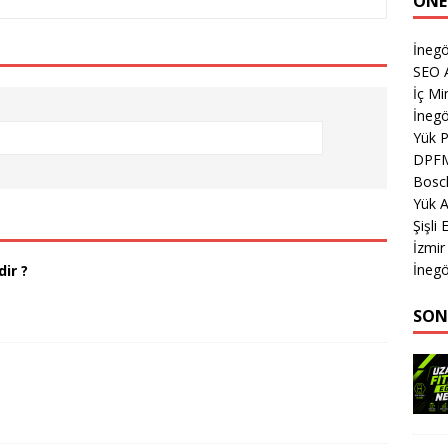
ÖNE
İnegö
SEO A
İç Mi
İnegö
Yük 
DPF
Bosch
Yük A
Şişli
İzmir
İnegö
ir ?
SON