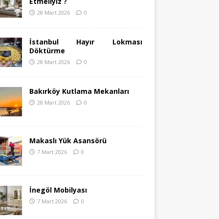
Etmeliyiz ?
28 Mart 2026
0
İstanbul Hayır Lokması
Döktürme
28 Mart 2026
0
Bakırköy Kutlama Mekanları
28 Mart 2026
0
Makaslı Yük Asansörü
7 Mart 2026
0
İnegöl Mobilyası
7 Mart 2026
0