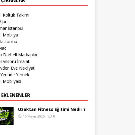
 ÇIKANLAR
l Koltuk Takımı
jansı
mar İstanbul
l Mobilya
Platformu
Mac
 Darbeli Matkaplar
sansörü İmalatı
 Evden Eve Nakliyat
 Yerinde Yemek
l Mobilyası
 EKLENENLER
Uzaktan Fitness Eğitimi Nedir ?
15 Mayıs 2026
0