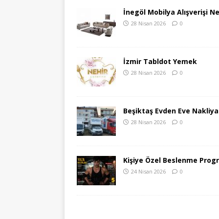
İnegöl Mobilya Alışverişi Ne
28 Nisan 2026
0
İzmir Tabldot Yemek
28 Nisan 2026
0
Beşiktaş Evden Eve Nakliya
28 Nisan 2026
0
Kişiye Özel Beslenme Prog
24 Nisan 2026
0