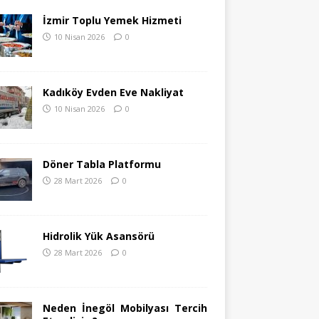
İzmir Toplu Yemek Hizmeti
10 Nisan 2026
0
Kadıköy Evden Eve Nakliyat
10 Nisan 2026
0
Döner Tabla Platformu
28 Mart 2026
0
Hidrolik Yük Asansörü
28 Mart 2026
0
Neden İnegöl Mobilyası Tercih