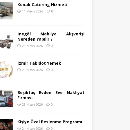
Konak Catering Hizmeti
11 Mayıs 2026
0
İnegöl Mobilya Alışverişi
Nereden Yapılır ?
28 Nisan 2026
0
İzmir Tabldot Yemek
28 Nisan 2026
0
Beşiktaş Evden Eve Nakliyat
Firması
28 Nisan 2026
0
Kişiye Özel Beslenme Programı
24 Nisan 2026
0