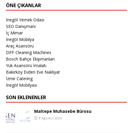
ÖNE ÇIKANLAR
İnegöl Yemek Odası
SEO Danışmanı
İç Mimar
İnegöl Mobilya
Araç Asansörü
DPF Cleaning Machines
Bosch Bahçe Ekipmanları
Yük Asansörü İmalatı
Bakırköy Evden Eve Nakliyat
İzmir Catering
İnegöl Mobilyası
SON EKLENENLER
Maltepe Muhasebe Bürosu
8 Ağustos 2026