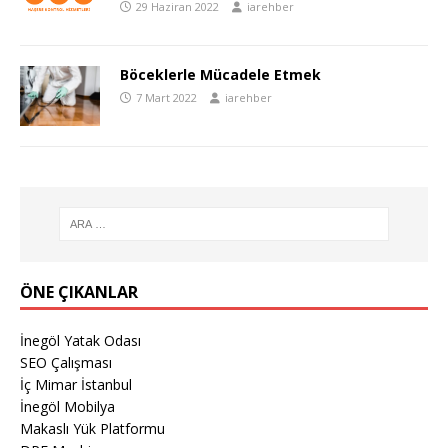
29 Haziran 2022
iarehber
Böceklerle Mücadele Etmek
7 Mart 2022
iarehber
ÖNE ÇIKANLAR
İnegöl Yatak Odası
SEO Çalışması
İç Mimar İstanbul
İnegöl Mobilya
Makaslı Yük Platformu