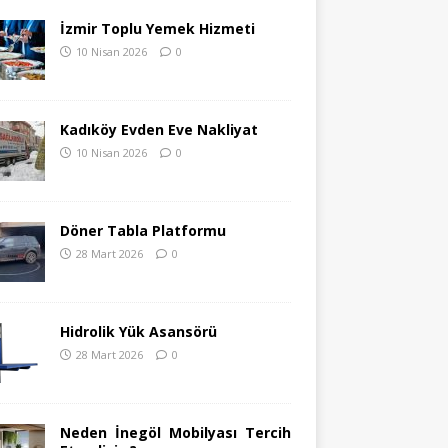
İzmir Toplu Yemek Hizmeti
10 Nisan 2026
0
Kadıköy Evden Eve Nakliyat
10 Nisan 2026
0
Döner Tabla Platformu
28 Mart 2026
0
Hidrolik Yük Asansörü
28 Mart 2026
0
Neden İnegöl Mobilyası Tercih