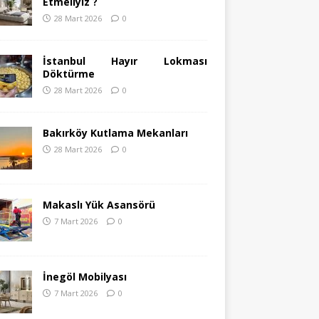
Etmeliyiz ?
28 Mart 2026
0
İstanbul Hayır Lokması
Döktürme
28 Mart 2026
0
Bakırköy Kutlama Mekanları
28 Mart 2026
0
Makaslı Yük Asansörü
7 Mart 2026
0
İnegöl Mobilyası
7 Mart 2026
0