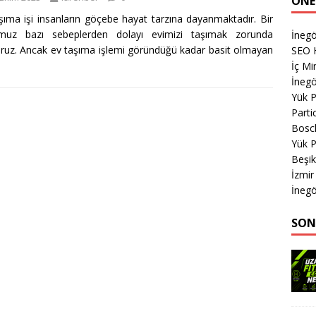
ÖNE
şıma işi insanların göçebe hayat tarzına dayanmaktadır. Bir
muz bazı sebeplerden dolayı evimizi taşımak zorunda
İnegö
oruz. Ancak ev taşıma işlemi göründüğü kadar basit olmayan
SEO H
İç Mi
İnegö
Yük 
Parti
Bosc
Yük 
Beşik
İzmi
İnegö
SON