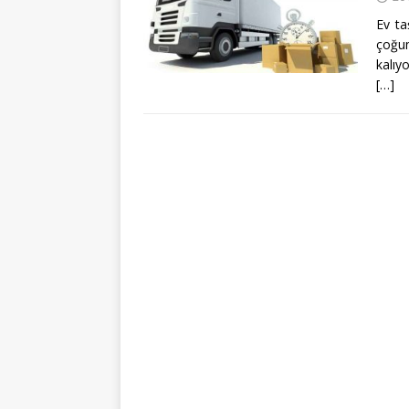
Ev ta
çoğu
kalıy
[…]