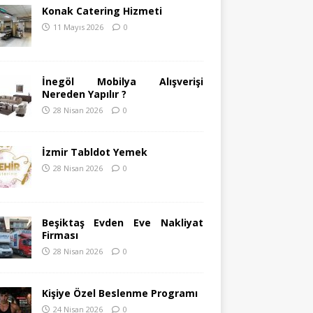
Konak Catering Hizmeti
11 Mayıs 2026
0
İnegöl Mobilya Alışverişi
Nereden Yapılır ?
28 Nisan 2026
0
İzmir Tabldot Yemek
28 Nisan 2026
0
Beşiktaş Evden Eve Nakliyat
Firması
28 Nisan 2026
0
Kişiye Özel Beslenme Programı
24 Nisan 2026
0