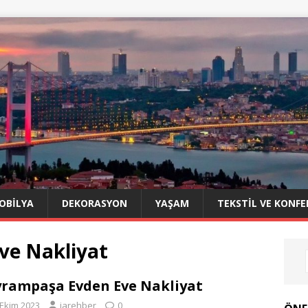
OBILYA
DEKORASYON
YAŞAM
TEKSTIL VE KONFE
ve Nakliyat
rampaşa Evden Eve Nakliyat
 Ekim 2023
iarehber
0