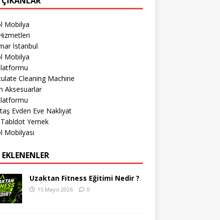
 ÇIKANLAR
l Mobilya
izmetleri
mar İstanbul
l Mobilya
Platformu
culate Cleaning Machine
h Aksesuarlar
Platformu
taş Evden Eve Nakliyat
r Tabldot Yemek
l Mobilyası
 EKLENENLER
Uzaktan Fitness Eğitimi Nedir ?
15 Mayıs 2026
0