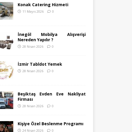
Konak Catering Hizmeti
11 Mayıs 2026
0
İnegöl Mobilya Alışverişi
Nereden Yapılır ?
28 Nisan 2026
0
İzmir Tabldot Yemek
28 Nisan 2026
0
Beşiktaş Evden Eve Nakliyat
Firması
28 Nisan 2026
0
Kişiye Özel Beslenme Programı
24 Nisan 2026
0