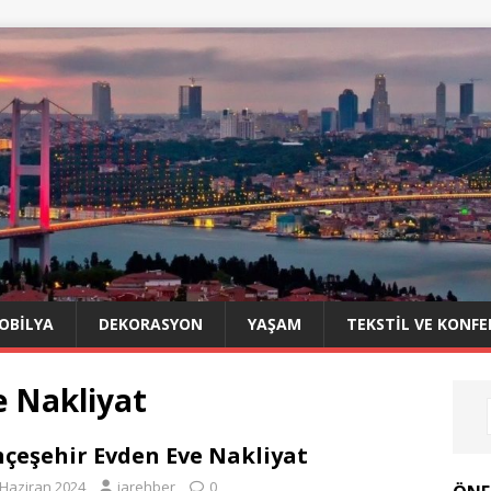
OBILYA
DEKORASYON
YAŞAM
TEKSTIL VE KONFE
e Nakliyat
çeşehir Evden Eve Nakliyat
 Haziran 2024
iarehber
0