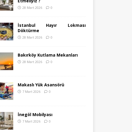
Etmeliyiz ?
28 Mart 2026
0
İstanbul Hayır Lokması
Döktürme
28 Mart 2026
0
Bakırköy Kutlama Mekanları
28 Mart 2026
0
Makaslı Yük Asansörü
7 Mart 2026
0
İnegöl Mobilyası
7 Mart 2026
0