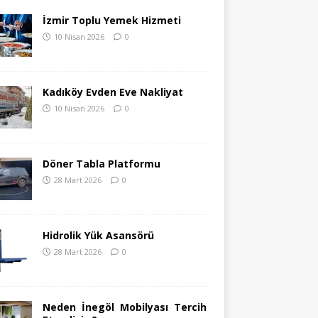
İzmir Toplu Yemek Hizmeti
10 Nisan 2026
0
Kadıköy Evden Eve Nakliyat
10 Nisan 2026
0
Döner Tabla Platformu
28 Mart 2026
0
Hidrolik Yük Asansörü
28 Mart 2026
0
Neden İnegöl Mobilyası Tercih