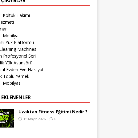
 ÇIKANLAR
l Koltuk Takımı
Hizmeti
imar
l Mobilya
lı Yük Platformu
Cleaning Machines
 Profesyonel Seri
lik Yük Asansörü
bul Evden Eve Nakliyat
k Toplu Yemek
l Mobilyası
 EKLENENLER
Uzaktan Fitness Eğitimi Nedir ?
15 Mayıs 2026
0