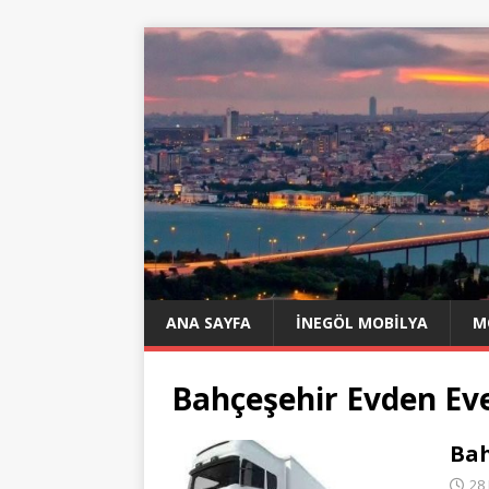
ANA SAYFA
İNEGÖL MOBILYA
M
Bahçeşehir Evden Ev
Bah
28