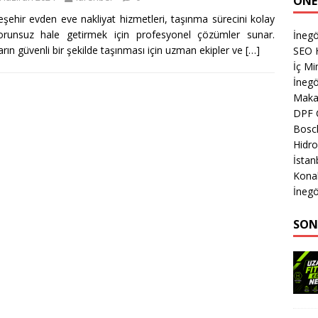
ÖNE
şehir evden eve nakliyat hizmetleri, taşınma sürecini kolay
orunsuz hale getirmek için profesyonel çözümler sunar.
İnegö
arın güvenli bir şekilde taşınması için uzman ekipler ve
[…]
SEO 
İç M
İnegö
Makas
DPF 
Bosch
Hidro
İstan
Kona
İnegö
SON