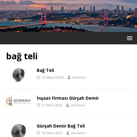
bağ teli
Bağ Teli
13 Mayıs 2024
iarehber
İnşaat Firması Gürşah Demir
27 Mart 2024
iarehber
Gürşah Demir Bağ Teli
18 Ekim 2023
iarehber