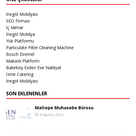
İnegöl Mobilyası
SEO Firması
İç Mimar
İnegöl Mobilya
Yük Platformu
Particulate Filter Cleaning Machine
Bosch Dremel
Makaslı Platform
Bakırköy Evden Eve Nakliyat
İzmir Catering
İnegöl Mobilyası
SON EKLENENLER
Maltepe Muhasebe Bürosu
8 Ağustos 2026