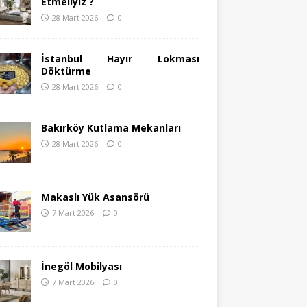
Etmeliyiz ?
28 Mart 2026
0
İstanbul Hayır Lokması
Döktürme
28 Mart 2026
0
Bakırköy Kutlama Mekanları
28 Mart 2026
0
Makaslı Yük Asansörü
7 Mart 2026
0
İnegöl Mobilyası
7 Mart 2026
0