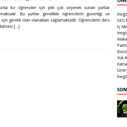
ÖNE
a’da kız öğrenciler için pek çok seçenek sunan yurtlar
maktadır. Bu yurtlar genellikle öğrencilerin güvenliği ve
İnegö
ı için gerekli olan olanakları sağlamaktadır. Öğrencilerin ders
SEO 
abilmesi
[…]
İç Mi
İnegö
Makas
Parti
Bosc
Yük A
Karta
İzmir
İnegö
SON