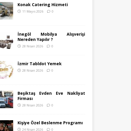
Konak Catering Hizmeti
11 Mayıs 2026
0
İnegöl Mobilya Alışverişi
Nereden Yapılır ?
28 Nisan 2026
0
İzmir Tabldot Yemek
28 Nisan 2026
0
Beşiktaş Evden Eve Nakliyat
Firması
28 Nisan 2026
0
Kişiye Özel Beslenme Programı
24 Nisan 2026
0