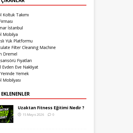
 ÇIKANLAR
l Koltuk Takımı
Firması
mar İstanbul
l Mobilya
lı Yük Platformu
culate Filter Cleaning Machine
h Dremel
sansörü Fiyatları
l Evden Eve Nakliyat
 Yerinde Yemek
l Mobilyası
 EKLENENLER
Uzaktan Fitness Eğitimi Nedir ?
15 Mayıs 2026
0