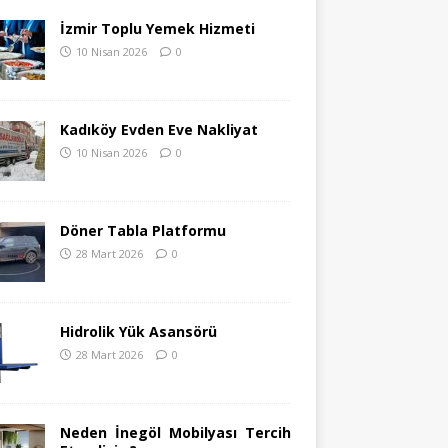
İzmir Toplu Yemek Hizmeti
10 Nisan 2026
0
Kadıköy Evden Eve Nakliyat
10 Nisan 2026
0
Döner Tabla Platformu
28 Mart 2026
0
Hidrolik Yük Asansörü
28 Mart 2026
0
Neden İnegöl Mobilyası Tercih