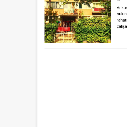
Ankar
bulun
rahat
çalış