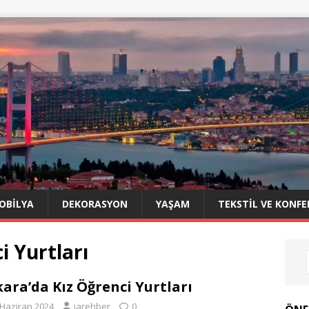
OBILYA
DEKORASYON
YAŞAM
TEKSTIL VE KONFE
i Yurtları
ara’da Kız Öğrenci Yurtları
 Haziran 2024
iarehber
0