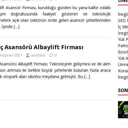
ÖNE
lift Asansör Firması, kurulduğu günden bu yana kalite odaklı
aşım doğrultusunda faaliyet gösteren ve teknolojik
İnegö
melere açık olan sektörün önde gelen asansör şirketlerinden
SEO H
r. İşinde
[…]
İç M
İnegö
Yük 
Parti
ç Asansörü Albaylift Firması
Bosch
 Haziran 2021
iarehber
0
Yük A
Asansörü Albaylift Firması; Teknolojinin gelişmesi ve de alım
Ümran
ün artması ile birlikte büyük şehirlerde bulunan fazla araca
Kona
lık otopark alan sıkıntısı meydana gelmiştir. Bu
[…]
İnegö
SON