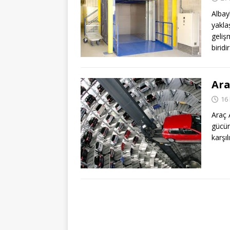
Albay
yakl
geliş
biridi
Ara
16
Araç 
gücün
karşı