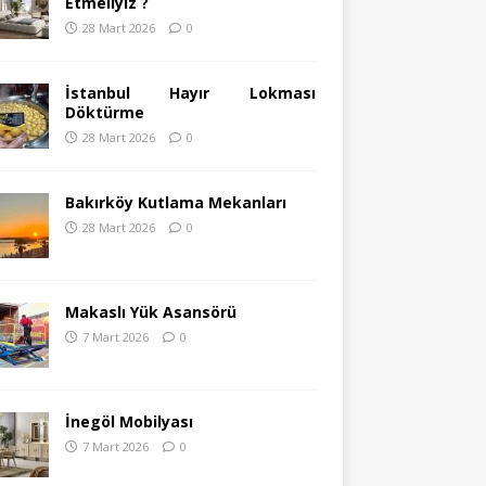
Etmeliyiz ?
28 Mart 2026
0
İstanbul Hayır Lokması
Döktürme
28 Mart 2026
0
Bakırköy Kutlama Mekanları
28 Mart 2026
0
Makaslı Yük Asansörü
7 Mart 2026
0
İnegöl Mobilyası
7 Mart 2026
0