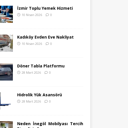
İzmir Toplu Yemek Hizmeti
10 Nisan 2026
0
Kadıköy Evden Eve Nakliyat
10 Nisan 2026
0
Döner Tabla Platformu
28 Mart 2026
0
Hidrolik Yük Asansörü
28 Mart 2026
0
Neden İnegöl Mobilyası Tercih