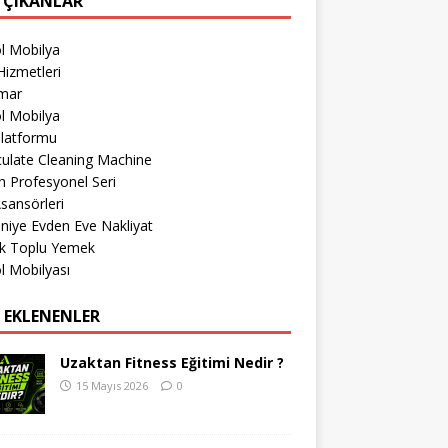
 ÇIKANLAR
l Mobilya
izmetleri
imar
l Mobilya
Platformu
culate Cleaning Machine
 Profesyonel Seri
sansörleri
iye Evden Eve Nakliyat
k Toplu Yemek
l Mobilyası
 EKLENENLER
Uzaktan Fitness Eğitimi Nedir ?
15 Mayıs 2026
0