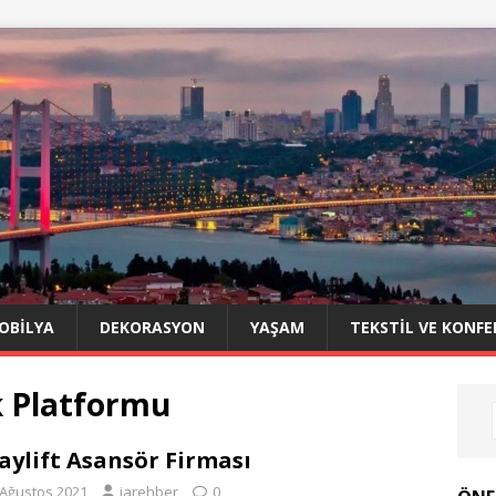
OBILYA
DEKORASYON
YAŞAM
TEKSTIL VE KONFE
k Platformu
aylift Asansör Firması
 Ağustos 2021
iarehber
0