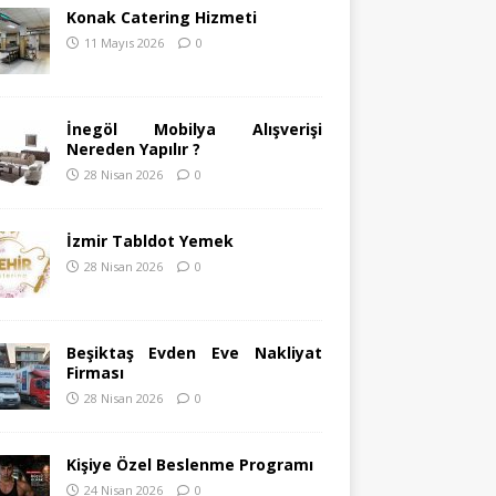
Konak Catering Hizmeti
11 Mayıs 2026
0
İnegöl Mobilya Alışverişi
Nereden Yapılır ?
28 Nisan 2026
0
İzmir Tabldot Yemek
28 Nisan 2026
0
Beşiktaş Evden Eve Nakliyat
Firması
28 Nisan 2026
0
Kişiye Özel Beslenme Programı
24 Nisan 2026
0