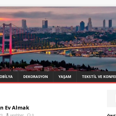
OBILYA
DEKORASYON
YAŞAM
TEKSTIL VE KONFE
n Ev Almak
23
iarehber
0