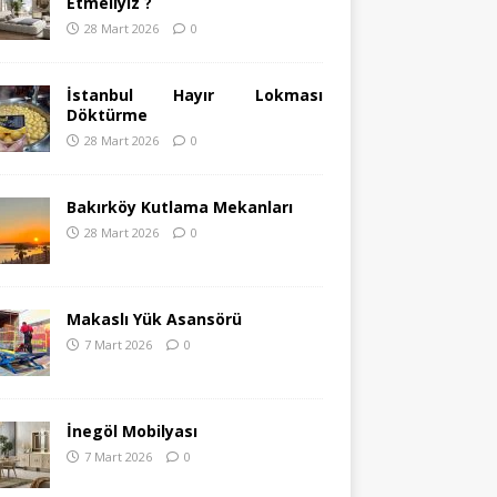
Etmeliyiz ?
28 Mart 2026
0
İstanbul Hayır Lokması
Döktürme
28 Mart 2026
0
Bakırköy Kutlama Mekanları
28 Mart 2026
0
Makaslı Yük Asansörü
7 Mart 2026
0
İnegöl Mobilyası
7 Mart 2026
0