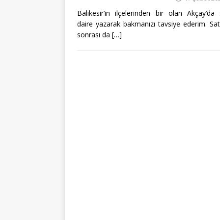
Balıkesir’in ilçelerinden bir olan Akçay’da
daire yazarak bakmanızı tavsiye ederim. Satıl
sonrası da
[…]