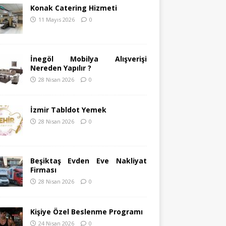
Konak Catering Hizmeti
11 Mayıs 2026
0
İnegöl Mobilya Alışverişi
Nereden Yapılır ?
28 Nisan 2026
0
İzmir Tabldot Yemek
28 Nisan 2026
0
Beşiktaş Evden Eve Nakliyat
Firması
28 Nisan 2026
0
Kişiye Özel Beslenme Programı
24 Nisan 2026
0