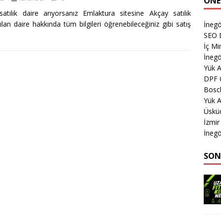
ÖNE
 satılık daire arıyorsanız Emlaktura sitesine Akçay satılık
an daire hakkında tüm bilgileri öğrenebileceğiniz gibi satış
İnegö
SEO 
İç Mi
İnegö
Yük 
DPF 
Bosch
Yük 
Üsküd
İzmir
İnegö
SON