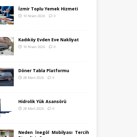
İzmir Toplu Yemek Hizmeti
10 Nisan 2026
0
Kadıköy Evden Eve Nakliyat
10 Nisan 2026
0
Döner Tabla Platformu
28 Mart 2026
0
Hidrolik Yük Asansörü
28 Mart 2026
0
Neden İnegöl Mobilyası Tercih