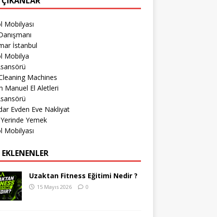
 ÇIKANLAR
l Mobilyası
Danışmanı
mar İstanbul
l Mobilya
Asansörü
Cleaning Machines
 Manuel El Aletleri
Asansörü
ar Evden Eve Nakliyat
 Yerinde Yemek
l Mobilyası
 EKLENENLER
Uzaktan Fitness Eğitimi Nedir ?
15 Mayıs 2026
0